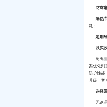
防腐
隔热
耗；
定期
以实
蜀禹
案优化到
防护性能
升级，客
选择
无论