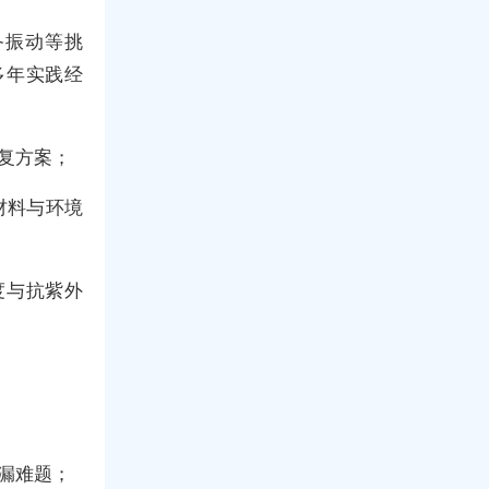
备振动等挑
多年实践经
复方案；
材料与环境
度与抗紫外
漏难题；