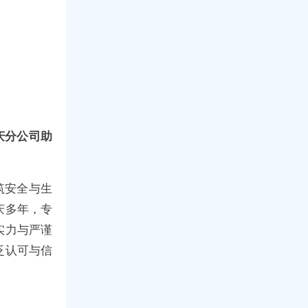
庆分公司助
筑安全与生
庆多年，专
实力与严谨
泛认可与信