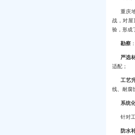
重庆
战，对屋
验，形成
勘察
严选
适配；
工艺
线、耐腐
系统
针对
防水