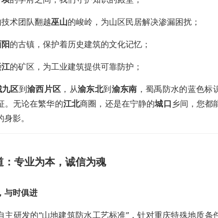
的技术团队翻越
巫山
的峻岭，为山区民居解决渗漏困扰；
酉阳
的古镇，保护着历史建筑的文化记忆；
綦江
的矿区，为工业建筑提供可靠防护；
城九区
到
渝西片区
，从
渝东北
到
渝东南
，蜀禹防水的蓝色标
征。无论在繁华的
江北
商圈，还是在宁静的
城口
乡间，您都
的身影。
道：专业为本，诚信为魂
，与时俱进
自主研发的“山地建筑防水工艺标准”，针对重庆特殊地质条