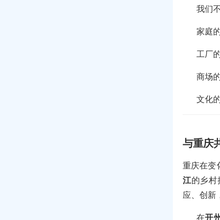
我们
家庭
工厂
商场
文化
与重庆
重庆在变
江
的乡村
应、创新
在
开