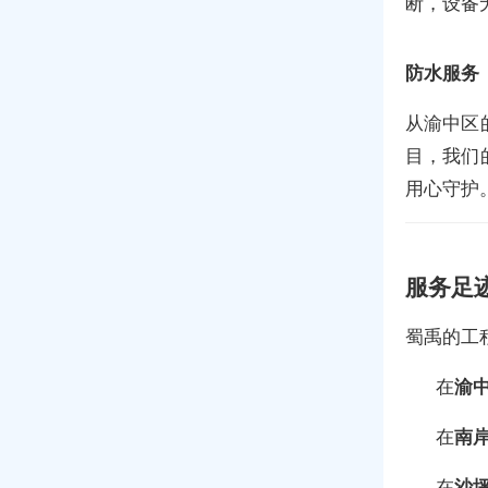
断，设备
防水服务
从渝中区
目，我们
用心守护
服务足
蜀禹的工
在
渝
在
南
在
沙