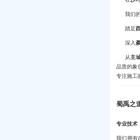
我们
踏足
深入
从
主
品质的象
专注施工
蜀禹之
专业技术
我们拥有