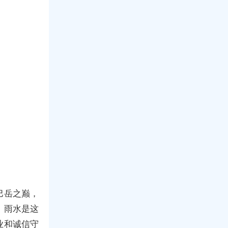
巴岳之巅，
。雨水是这
业和诚信守