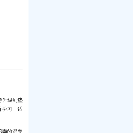
游升级到
垫
断学习、适
巴南
的温泉