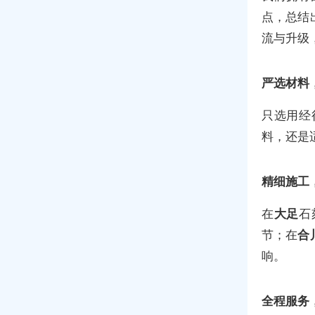
点，总结
流与升级
严选材料
只选用经
料，还是
精细施工
在
大足
石
节；在
合
响。
全程服务