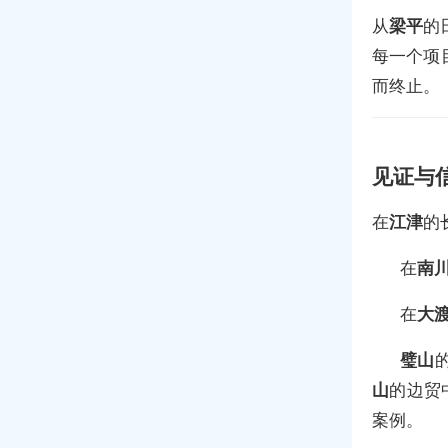
从
梁平
的
每一个项
而终止。
见证与
在
江津
的
在
南
在
大
璧山
山
的边贸
案例。