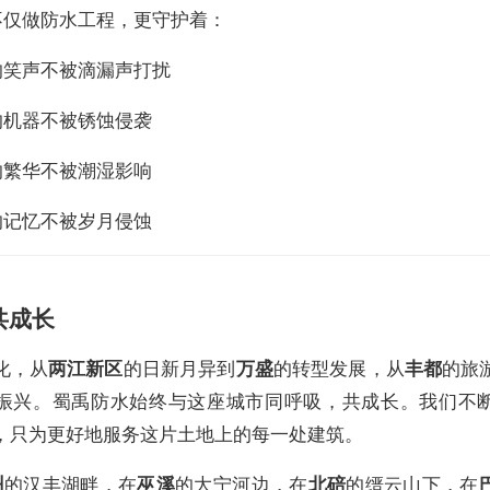
不仅做防水工程，更守护着：
的笑声不被滴漏声打扰
的机器不被锈蚀侵袭
的繁华不被潮湿影响
的记忆不被岁月侵蚀
共成长
化，从
两江新区
的日新月异到
万盛
的转型发展，从
丰都
的旅
振兴。蜀禹防水始终与这座城市同呼吸，共成长。我们不
，只为更好地服务这片土地上的每一处建筑。
州
的汉丰湖畔，在
巫溪
的大宁河边，在
北碚
的缙云山下，在