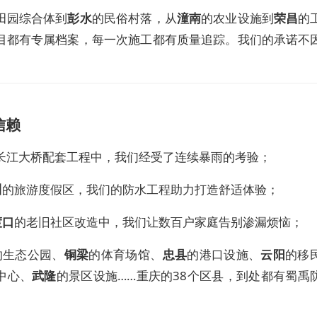
田园综合体到
彭水
的民俗村落，从
潼南
的农业设施到
荣昌
的
目都有专属档案，每一次施工都有质量追踪。我们的承诺不
信赖
长江大桥配套工程中，我们经受了连续暴雨的考验；
川
的旅游度假区，我们的防水工程助力打造舒适体验；
渡口
的老旧社区改造中，我们让数百户家庭告别渗漏烦恼；
的生态公园、
铜梁
的体育场馆、
忠县
的港口设施、
云阳
的移
中心、
武隆
的景区设施……重庆的38个区县，到处都有蜀禹