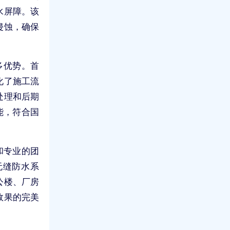
水屏障。该
侵蚀，确保
多优势。首
化了施工流
处理和后期
能，符合国
和专业的团
无缝防水系
公楼、厂房
效果的完美